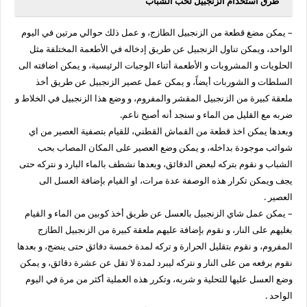
طرق استخدام الزنجبيل لحب الشباب
– يمكن مضغ قطعة من الزنجبيل الطازج، و عمل ذلك حوالي مرتين في اليوم
الواحد، ويمكن تناول الزنجبيل عن طريق إدخاله في الأطعمة المختلفة مثل
الحلويات و المشروبات و الأطعمة أثناء الوجبات الرئيسية، و يمكن اضافته الى
السلطات و الشوربات أيضاً، و يمكن عمل عصير الزنجبيل عن طريق أخذ
ملعقة كبيرة من الزنجبيل المقشر والمفروم، و وضع هذا الزنجبيل في الخلاط و
ضربه مع القليل من الماء و سنجد أنه أصبح ناعم.
وبعدها يمكن اخذ قطعة من القماش القطني، للقيام بتصفية العصير من اي
شوائب موجودة بداخله، و يمكن وضع العصير على المكان المصاب بحب
الشباب و نقوم بتركه لبعض الدقائق، وبعدها نشطف بالماء البارد و نتركه حتى
يجف ويمكن تكرار هذه الوصفة عدة مرات، او القيام بإضافة العسل الى
العصير .
– يمكن عمل شاي الزنجبيل بالعسل عن طريق أخذ كوبين من الماء و القيام
بغليهم على النار، و نقوم بإضافة عليهم ملعقة كبيرة من الزنجبيل الطازج
المفروم، و نقوم بتقليل الحرارة و تركه لمدة خمسة دقائق حتى ينضج، و بعدها
نقوم برفعه من على النار و نتركه ليبرد لمدة لا تقل عن عشرة دقائق، و يمكن
وضع العسل عليها للتحلية و شربه، وتكرر هذه العملية أكثر من مرة في اليوم
الواحد .