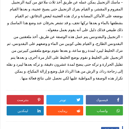
– ماسك الزنجبيل يمكن عمله عن طريق أخذ ثلاث ملاعق من كبية الزنجبيل
المفروم و المقشر، و القيام بفرك الزنجبيل حتى يصبح عجينة، و بعدها القيام
بوضعه على الأماكن المصابة و ترك هذه العجينة لبعض الدقائق، ثم القيام
بشطفها بالماء و بعدها تركها تجف، و قد تشعر بحرقان عند وضع هذا الماسك و
ذلك طبيعي فذلك دليل على أنه يقوم بعمل مفعوله .
– الزنجبيل والبقدونس يتم عمل هذه الوصفة عن طريق، أخذ ملعقتين من
البقدونس الطازج، و القيام بغلي كوبين من الماء و وضعهم على البقدونس، ثم
نترك الخليط ليبرد لمدة ربع ساعة، و بعدها نقوم بوضع ملعقتين كبيرتين من
الزنجبيل على الخليط و نقوم بوضع الخليط على النار مرة أخرى، و بعدها يتم
تقليل الحرارة و تركه حتى ينضج لمدة عشرون دقيقة، و تركه بعدها ليبرد و نقله
إلى زجاجة رذاذ، و الرش من هذا الرذاذ قبل وضع و إزالة المكياج، و يمكن
تكرار هذه الوصفة و المواظبة عليها لكي نحصل على نتائج فعالة منها .
فيسبوك
تويتر
بنترست
واتساب
ريدايت
لينكدين