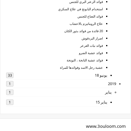
فوائد الزعتر البري للجنس
استخدام البابونج في علاج السكري
فوائد النعناع للجنس
علاج الروماتيزم بالاعشاب
20 فائدة من فوائد بذور الكتان
اضرار البردقوش
فوائد نبات العرعر
فوائد عشبة الضرو
فوائد عشبة النانخة ، النونخة
عشبة رجل الاسد وفوائدها للمراة
يونيو 18
33
2019
1
يناير
1
يناير 15
1
www.3ouloom.com