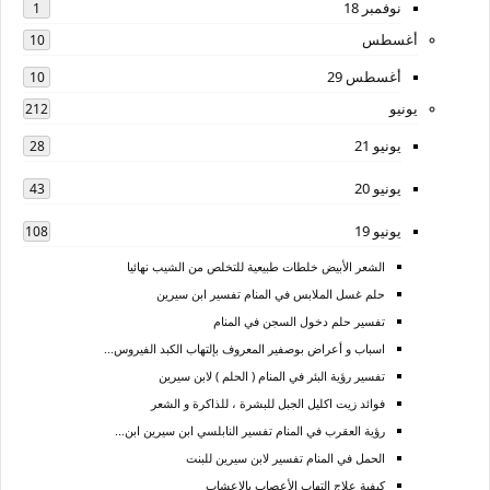
نوفمبر 18
1
أغسطس
10
أغسطس 29
10
يونيو
212
يونيو 21
28
يونيو 20
43
يونيو 19
108
الشعر الأبيض خلطات طبيعية للتخلص من الشيب نهائيا
حلم غسل الملابس في المنام تفسير ابن سيرين
تفسير حلم دخول السجن في المنام
اسباب و أعراض بوصفير المعروف بإلتهاب الكبد الفيروس...
تفسير رؤية البئر في المنام ( الحلم ) لابن سيرين
فوائد زيت اكليل الجبل للبشرة ، للذاكرة و الشعر
رؤية العقرب في المنام تفسير النابلسي ابن سيرين ابن...
الحمل في المنام تفسير لابن سيرين للبنت
كيفية علاج التهاب الأعصاب بالاعشاب