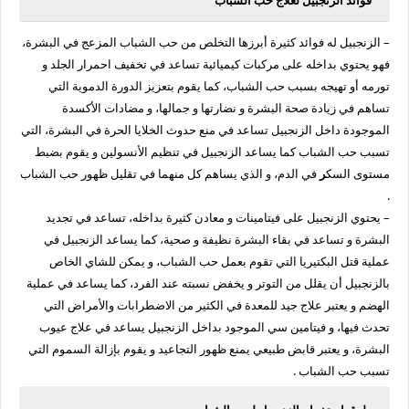
فوائد الزنجبيل لعلاج حب الشباب
– الزنجبيل له فوائد كثيرة أبرزها التخلص من
حب الشباب المزعج في البشرة،
فهو يحتوي بداخله على مركبات كيميائية تساعد في تخفيف احمرار الجلد و
تورمه أو تهيجه بسبب حب الشباب، كما يقوم بتعزيز الدورة الدموية التي
تساهم في زيادة صحة البشرة و نضارتها و جمالها، و مضادات الأكسدة
الموجودة داخل الزنجبيل تساعد في منع حدوث الخلايا الحرة في البشرة، التي
تسبب حب الشباب كما يساعد الزنجبيل في تنظيم الأنسولين و يقوم بضبط
مستوى السك
ر
في الدم، و الذي يساهم كل منهما في تقليل ظهور حب الشباب
.
– يحتوي الزنجبيل على فيتامينات و معادن كثيرة بداخله، تساعد في تجديد
البشرة و تساعد في بقاء البشرة نظيفة و صحية، كما يساعد الزنجبيل في
عملية قتل البكتيريا التي تقوم بعمل حب الشباب، و يمكن للشاي الخاص
بالزنجبيل أن يقلل من التوتر و يخفض نسبته عند الفرد، كما يساعد في عملية
الهضم و يعتبر علاج جيد للمعدة في الكثير من الاضطرابات والأمراض التي
تحدث فيها، و
فيتامين سي الموجود بداخل الزنجبيل يساعد في علاج عيوب
البشرة، و يعتبر قابض طبيعي يمنع ظهور التجاعيد و يقوم بإزالة السموم التي
تسبب حب الشباب .