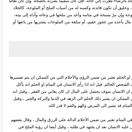
ه بالرشاء نظرت إلىِ حاله، فإن كان سقيماً بشرته بالصحة. وإن كان طالباً
ال، وخليق أن تكون فائدته وكسبه له من أسباب الملح أو الملوحة، كالجلاد
ملوحة وإن مرّ بسبخة في منامه وأخذ من ملحها في وعائه وأداه إلى بيته،
مال يأخذه من عجوز عقيم، أو سلعة من الملوحات يشتريها من بائعها أو
او الحلم تعتبر من ضمن الرؤى والأحلام التي من الممكن ان يتم تفسيرها
الشخص الحالم. قيل انه اذا رأى الانسان في المنام او الحلم انه يأكل
 ان الانسان سوف يحصل على المال ان كان يعاني من الفقر ، وقيل انه
ن الممكن ان يشير ذلك الحلم الى الزهد في الدنيا والبركة والخير ، وقيل
لمنام قد تشير الى المرض والهم والغم لا قدر الله.
ي المنام تعتبر من ضمن الأحلام الدالة على الرزق والمال ، وقال بعضهم
 عليه الانسان بعد ان يجتهد في طلبه ، وقيل أيضا ان رؤية الملح في