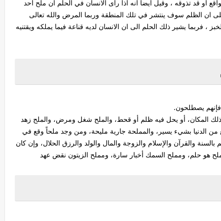
واقع او قد تذوقه ، وقيل أيضا انه اذا رأى الانسان في الحلم أن ملح احد
ى ان الظلم سوف ينتشر في تلك المنطقة وربما المرض والله تعالى
لخبز ، فربما يشير ذلك الحلم الى ان الانسان لديه قناعة فيما يملكه ويقتنيه
 فإنهم يصطلحون.
ذلك المكان، أو يحل فيه ظلم أو قحط، والملح شغل ومرض، والملح زهد
نع من الدنيا بشيء يسير، والمملحة جارية مليحة، ومن وجد ملحاً وقع في
لسنة والقرآن والإسلام والزوجة والمال والولد والرزق الحلال، وإن كان
كس ملح هو حلم، ومملح السمك أخبار سارة، ومملح الزيتون نقض عهد