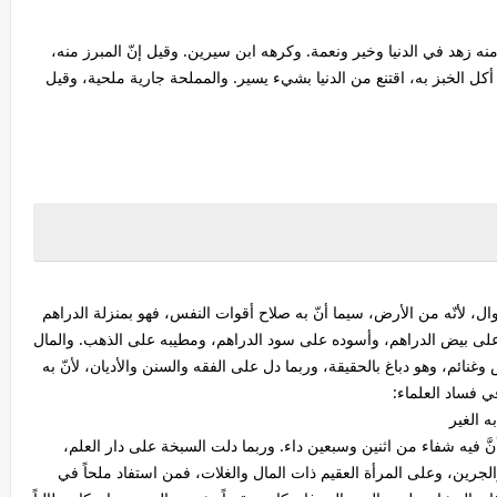
منه زهد في الدنيا وخير ونعمة. وكرهه ابن سيرين. وقيل إنّ المبرز منه،
لخبز به، اقتنع من الدنيا بشيء يسير. والمملحة جارية ملحية، وقيل
ال، لأنّه من الأرض، سيما أنّ به صلاح أقوات النفس، فهو بمنزلة الدراهم
 على بيض الدراهم، وأسوده على سود الدراهم، ومطيبه على الذهب. والمال
وغنائم، وهو دباغ بالحقيقة، وربما دل على الفقه والسنن والأديان، لأنّ به
 فساد العلماء:
ه الغير
نَّ فيه شفاء من اثنين وسبعين داء. وربما دلت السبخة على دار العلم،
لجرين، وعلى المرأة العقيم ذات المال والغلات، فمن استفاد ملحاً في