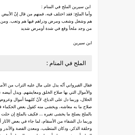
ابن سيرين الملح في المنام :
وأما الملح: فقد اختلف فيه، فمنهم من قال إنّ الأبيض 
هم وشغل وشغب ومرض ودراهم فيها هم وتعب. ومن أكل ا
من وجد ملحاً وقع في شدة أومرض شديد
ابن سيرين
الملح في المنام :
فقال القيرواني أنّه يدل على مال عليه التراب من الأمو
والأموال التي بها صلاح الخلق ومعايشهم. ويدل أبيضه
الحلال، وربما دل على الدباغ، لأنّ كليهما أموال وعروض 
صلاح ما به معاشه، ويخشى منه كقول بعض الحكماء في
بالملح يصلح ما يخشى تغيره ... فكيف بالملح إن حلت ب
وربما دل الشفاء من الأسقام، لما جاء في بعض الآثار أ
وحلقة الذكر، ودكان المتطبب، ومعدن الفضة والأندر وا