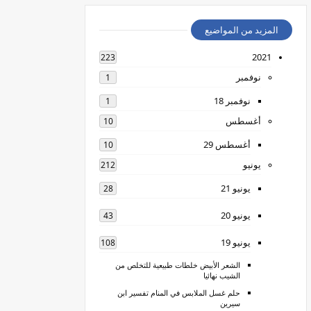
المزيد من المواضيع
2021
223
نوفمبر
1
نوفمبر 18
1
أغسطس
10
أغسطس 29
10
يونيو
212
يونيو 21
28
يونيو 20
43
يونيو 19
108
الشعر الأبيض خلطات طبيعية للتخلص من
الشيب نهائيا
حلم غسل الملابس في المنام تفسير ابن
سيرين