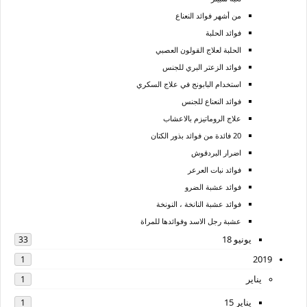
من أشهر فوائد النعناع
فوائد الحلبة
الحلبة لعلاج القولون العصبي
فوائد الزعتر البري للجنس
استخدام البابونج في علاج السكري
فوائد النعناع للجنس
علاج الروماتيزم بالاعشاب
20 فائدة من فوائد بذور الكتان
اضرار البردقوش
فوائد نبات العرعر
فوائد عشبة الضرو
فوائد عشبة النانخة ، النونخة
عشبة رجل الاسد وفوائدها للمراة
يونيو 18
33
2019
1
يناير
1
يناير 15
1