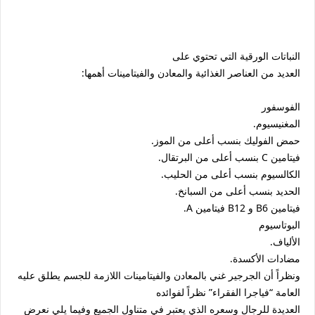
النباتات الورقية التي تحتوي على
العديد من العناصر الغذائية والمعادن والفيتامينات أهمها:
الفوسفور
المغنيسيوم.
حمض الفوليك بنسب أعلى من الموز.
فيتامين C بنسب أعلى من البرتقال.
الكالسيوم بنسب أعلى من الحليب.
الحديد بنسب أعلى من السبانخ.
فيتامين B6 و B12 فيتامين A.
البوتاسيوم
الألياف.
مضادات الأكسدة.
ونظراً أن الجرجير غني بالمعادن والفيتامينات اللازمة للجسم يطلق عليه
العامة “فياجرا الفقراء” نظراً لفوائده
العديدة للرجال وسعره الذي يعتبر في متناول الجميع وفيما يلي نعرض