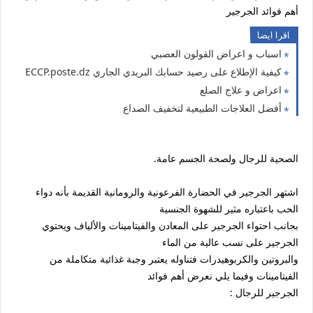
أهم فوائد الجرجير
اقرا ايضا
اسباب و اعراض القولون العصبي
كيفية الإطلاع على رصيد حسابك البريدي الجاري ECCP.poste.dz
اعراض و علاج الصلع
أفضل العلاجات الطبيعية لتخفيف الصداع
الصحية للرجال ولصحة الجسم عامة.
اشتهر الجرجير في الحضارة الفرعونية والرومانية القديمة بأنه دواء
الحب باعتباره مثير للشهوة الجنسية
بجانب احتواء الجرجير على المعادن والفيتامينات والألياف ويحتوي
الجرجير على نسب عالية من الماء
والبروتين والكربوهيدرات فتناوله يعتبر وجبة غذائية متكاملة من
الفيتامينات وفيما يلي نعرض أهم فوائد
الجرجير للرجال :