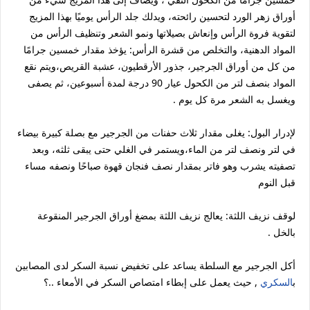
أوراق زهر الورد لتحسين رائحته، ويدلك جلد الرأس يوميًا بهذا المزيج
لتقوية فروة الرأس وإنعاش بصيلاتها ونمو الشعر وتنظيف الرأس من
المواد الدهنية، والتخلص من قشرة الرأس: يؤخذ مقدار خمسين جرامًا
من كل من أوراق الجرجير، جذور الأرقطيون، عشبة القريص،ويتم نقع
المواد بنصف لتر من الكحول عيار 90 درجة لمدة أسبوعين، ثم يصفى
ويغسل به الشعر مرة كل يوم .
لإدرار البول: يغلى مقدار ثلاث حفنات من الجرجير مع بصلة كبيرة بيضاء
في لتر ونصف لتر من الماء،ويستمر في الغلي حتى يبقى ثلثه، وبعد
تصفيته يشرب وهو فاتر بمقدار نصف فنجان قهوة صباحًا ونصفه مساء
قبل النوم
لوقف نزيف اللثة: يعالج نزيف اللثة بمضغ أوراق الجرجير المنقوعة
بالخل .
أكل الجرجير مع السلطة يساعد على تخفيض نسبة السكر لدى المصابين
ب
السكري
, حيث يعمل على إبطاء امتصاص السكر في الأمعاء ..؟