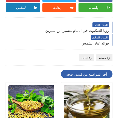
واتساب
ريدايت
لينكدين
المقال التالي
رؤيا العنكبوت في المنام تفسير ابن سيرين
المقال السابق
فوائد عباد الشمس
صحة
نبات
أخر المواضيع من قسم : صحة