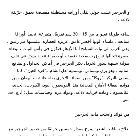
و الجرجير عشب حولي بقلي أوراقه مستطيلة مفصصة بعمق، حرّيفة
لاذعة .
ساقه طويلة تعلو ما بين 15 – 30 سم تقريبًا، متفرعة، تحمل أوراقًا
متتابعة ، ملساء، لونها أخضر غامق، غزيرة العصارة، ملمسها غير رقيق ،
وهي أقرب إلى نبات السبانخ أما الأزهار فتكون في رأس النبات ، بيضاء
صغيرة تتخللها عروق بنفسجية دقيقة ، أو صفراء تنعقد بذورًا في غلف
طولية شبيهة ببذور الخردل يكثر الجرجير في أماكن الجداول والمناقع
المائية ، وهو بري وبستاني، ويسميه أهل الشام بـ"قرة العين"، كما
يسمى بالتركية "روكا" ومن أسمائه الأخرى بقلة عائشة ، أيهقان ومن
مواده الفعالة الأملاح المعدنية مثل الفوسفور، اليود، الكبريت، الحديد،
الكالسيوم ، ومادة خردلية لاذعة، ومواد مرة، وفيتامينات مثل : أ، ج، ث،
سي
من فوائد واستخدامات الجرجير
لعلاج تساقط الشعر:
يمزج مقدار خمسين جرامًا من عصير الجرجير مع
خمسين جرامًا من الكحول النقي ، ويضاف إلى هذا المزيج شيء من