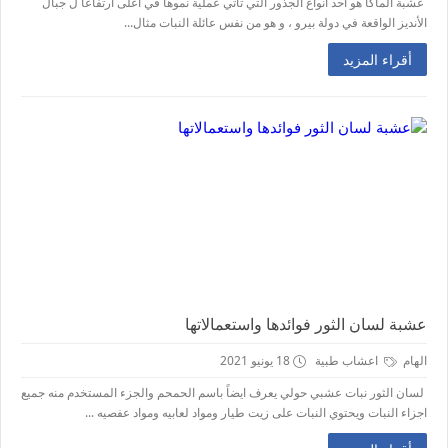
عشبة الماكا هو أحد أنواع الجذور التي تأتي عملية نموها في أعلى ارتفاعاً ل جبال
الأنديز الواقعة في دولة بيرو ، و هو من نفس عائلة النبات مثال...
أقراء المزيد
عشبة لسان الثور فوائدها واستعمالاتها
الهام
اعشاب طبية
18 يونيو 2021
لسان الثور نبات عشبي حولي يعرف ايضاً باسم الحمحم والجزء المستخدم منه جميع
اجزاء النبات ويحتوي النبات على زيت طيار ومواد لعابيه ومواد عفصيه ...