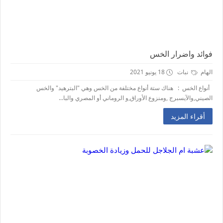
فوائد واضرار الخس
الهام
نبات
18 يونيو 2021
أنواع الخس : هناك ستة أنواع مختلفة من الخس وهي "البترهيد" والخس
الصيني,والآيسبرج ,ومنزوع الأوراق,و الروماني أو المصري والبا...
أقراء المزيد