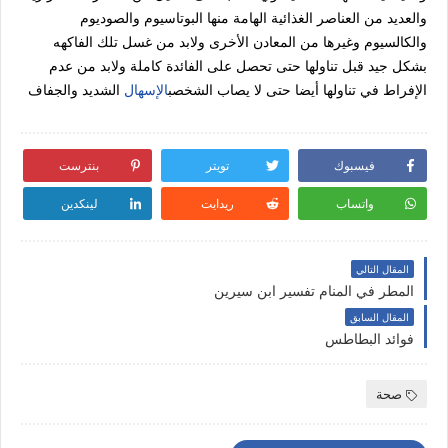
والعديد من العناصر الغذائية الهامة منها البوتاسيوم والصوديوم
والكالسيوم وغيرها من المعادن الأخرى ولابد من غسل تلك الفاكهه
بشكل جيد قبل تناولها حتى تحصل على الفائدة كاملة ولابد من عدم
الإفراط في تناولها أيضا حتى لا يصاب الشخصب
الإسهال
الشديد والجفاف
فيسبوك
تويتر
بنترست
واتساب
ريدايت
لينكدين
المقال التالي
المطر في المنام تفسير ابن سيرين
المقال السابق
فوائد البطاطس
صحة