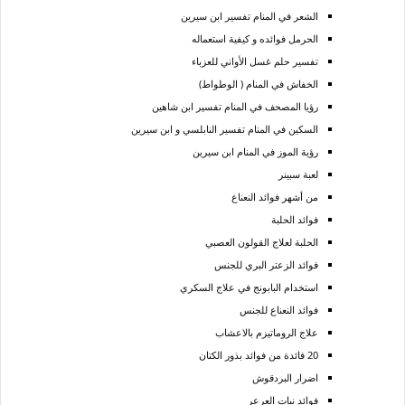
الشعر في المنام تفسير ابن سيرين
الحرمل فوائده و كيفية استعماله
تفسير حلم غسل الأواني للعزباء
الخفاش في المنام ( الوطواط)
رؤيا المصحف في المنام تفسير ابن شاهين
السكين في المنام تفسير النابلسي و ابن سيرين
رؤية الموز في المنام ابن سيرين
لعبة سبينر
من أشهر فوائد النعناع
فوائد الحلبة
الحلبة لعلاج القولون العصبي
فوائد الزعتر البري للجنس
استخدام البابونج في علاج السكري
فوائد النعناع للجنس
علاج الروماتيزم بالاعشاب
20 فائدة من فوائد بذور الكتان
اضرار البردقوش
فوائد نبات العرعر