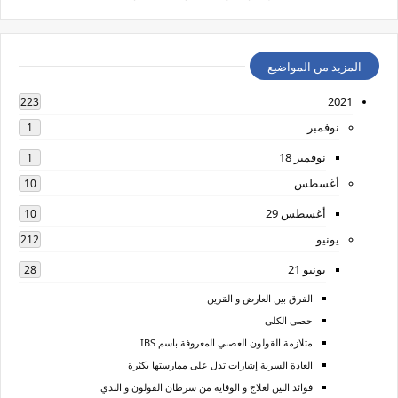
المزيد من المواضيع
2021
223
نوفمبر
1
نوفمبر 18
1
أغسطس
10
أغسطس 29
10
يونيو
212
يونيو 21
28
الفرق بين العارض و القرين
حصى الكلى
متلازمة القولون العصبي المعروفة باسم IBS
العادة السرية إشارات تدل على ممارستها بكثرة
فوائد التين لعلاج و الوقاية من سرطان القولون و الثدي