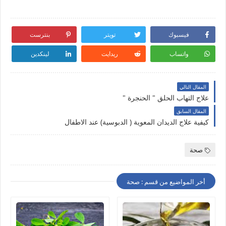
فيسبوك
تويتر
بنترست
واتساب
ريدايت
لينكدين
المقال التالي
علاج التهاب الحلق " الحنجرة "
المقال السابق
كيفية علاج الديدان المعوية ( الدبوسية) عند الاطفال
صحة
أخر المواضيع من قسم : صحة