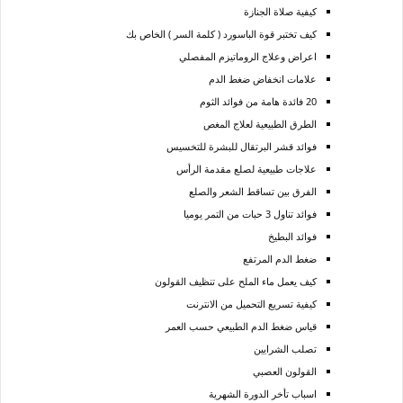
كيفية صلاة الجنازة
كيف تختبر قوة الباسورد ( كلمة السر ) الخاص بك
اعراض وعلاج الروماتيزم المفصلي
علامات انخفاض ضغط الدم
20 فائدة هامة من فوائد الثوم
الطرق الطبيعية لعلاج المغص
فوائد قشر البرتقال للبشرة للتخسيس
علاجات طبيعية لصلع مقدمة الرأس
الفرق بين تساقط الشعر والصلع
فوائد تناول 3 حبات من التمر يوميا
فوائد البطيخ
ضغط الدم المرتفع
كيف يعمل ماء الملح على تنظيف القولون
كيفية تسريع التحميل من الانترنت
قياس ضغط الدم الطبيعي حسب العمر
تصلب الشرايين
القولون العصبي
اسباب تأخر الدورة الشهرية