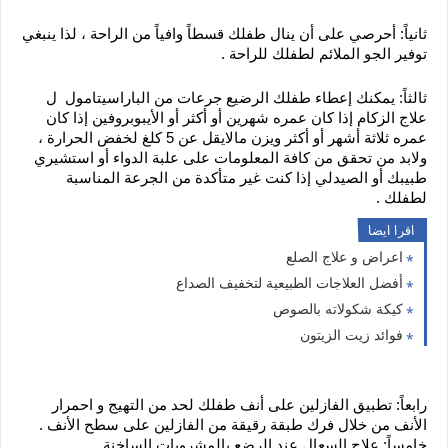
ثانياً: أحرصي على أن ينال طفلك قسطاً وافياً من الراحة ، لذا ينبغي 
توفير الجو الملائم لطفلك للراحة .
ثالثاً: يمكنك إعطاء طفلك الرضيع جرعات من الباراسيتامول  ل 
علاج الزكام إذا كان عمره شهرين أو أكثر أو الأيبوبروفين إذا كان 
عمره ثلاثة أشهر أو أكثر ويزن مالايقل عن 5 كلغ لخفض الحرارة ، 
ولابد من تحقق من كافة المعلومات على علبة الدواء أو استشيري 
طبيبك أو الصيدلي إذا كنت غير متأكدة من الجرعة المناسبة 
لطفلك .
اقرا ايضا
اعراض و علاج الصلع
أفضل العلاجات الطبيعية لتخفيف الصداع
كيكة شكولاته بالصوص
فوائد زيت الزيتون
رابعاً: تطبيق الفازلين على أنف طفلك لحد من التهيج و احمرار 
الأنف من خلال فرك طبقة رقيقة من الفازلين على سطح الأنف .
خامساً: علاج السعال عند الرضع بالمشروبات الساخنة .