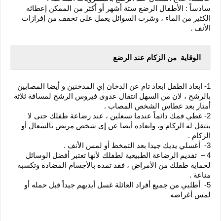
سادساً : الأطفال الرضع ستة أشهر أو أكثر من الممكن إعطائه 
الكثير من الماء ، وشرب السوائل يعمل على تخفف من إفرازات 
الأنف .
الوقاية  من الزكام عند الرضع
1- ابعاد الطفل ابعاد تام عن الدخان إي المدخنين و أيضا المصابين 
بالرشح ، لان من السهل انتقال عدوى فيروس الرشح لمسافة ثلاثة 
أمتار بعد عطاس الشخص المصاب .
2- غطي فمك دائماً عندما تسعلين ، عند رضاعة طفلك حتى لا 
ينتقل له الزكام و، وابعاده أيضا عن إي شخص مريض بالسعال أو 
الزكام .
3-  أغسلي يديك جيدا بعد التمخط أو لمس الأنف .
4 –  تقديم الرضاعة الطبيعية لطفلك لأنها تعتبر أفضل الوسائل 
لحماية طفلك من الأمراض ، فقد تمده بالأجسام المضادة وتكسبه 
مناعة .
5-  أطلبي من جميع أفراد العائلة غسل أيديهم جيداً قبل حمله أو 
لمس أغراضه