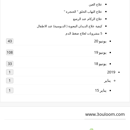
علاج العين
علاج التهاب الحلق " الحنجرة "
علاج الزكام عند الرضع
كيفية علاج الديدان المعوية ( الدبوسية) عند الاطفال
5 مشروبات لعلاج ضغط الدم
يونيو 20
43
يونيو 19
108
يونيو 18
33
2019
1
يناير
1
يناير 15
1
www.3ouloom.com