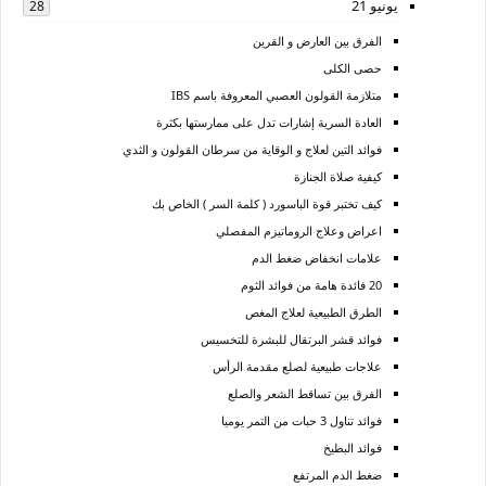
يونيو 21
28
الفرق بين العارض و القرين
حصى الكلى
متلازمة القولون العصبي المعروفة باسم IBS
العادة السرية إشارات تدل على ممارستها بكثرة
فوائد التين لعلاج و الوقاية من سرطان القولون و الثدي
كيفية صلاة الجنازة
كيف تختبر قوة الباسورد ( كلمة السر ) الخاص بك
اعراض وعلاج الروماتيزم المفصلي
علامات انخفاض ضغط الدم
20 فائدة هامة من فوائد الثوم
الطرق الطبيعية لعلاج المغص
فوائد قشر البرتقال للبشرة للتخسيس
علاجات طبيعية لصلع مقدمة الرأس
الفرق بين تساقط الشعر والصلع
فوائد تناول 3 حبات من التمر يوميا
فوائد البطيخ
ضغط الدم المرتفع