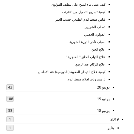
كيف يعمل ماء الملح على تنظيف القولون
كيفية تسريع التحميل من الانترنت
قياس ضغط الدم الطبيعي حسب العمر
تصلب الشرايين
القولون العصبي
اسباب تأخر الدورة الشهرية
علاج العين
علاج التهاب الحلق " الحنجرة "
علاج الزكام عند الرضع
كيفية علاج الديدان المعوية ( الدبوسية) عند الاطفال
5 مشروبات لعلاج ضغط الدم
يونيو 20
43
يونيو 19
108
يونيو 18
33
2019
1
يناير
1