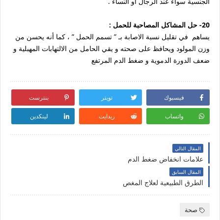
الجنسية سواء عند الرجال أو النساء .
20- حل المشاكل المصاحبة للحمل :
يساهم في تقليل نسبة الاصابة بـ ” تسمم الحمل ” ، كما أنه يحسن من
وزن المولود ويحافظ على صحته و يقي الحامل من الالتهابات المهبلية و
ضعف الدورة الدموية و ضغط الدم المرتفع
فيسبوك
تويتر
بنترست
واتساب
ريدايت
لينكدين
المقال التالي
علامات انخفاض ضغط الدم
المقال السابق
الطرق الطبيعية لعلاج المغص
صحة