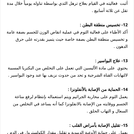
أثبت فعاليته في القيام بعلاج ترهل الثدي بواسطة تناوله يومياً خلال مدة
تقل عن ثلاثة أسابيع .
12- تخسيس منطقة البطن :
أكد الأطباء على فعالية الثوم في عملية انقاص الوزن للجسم بصفة عامة
و تخسيس منطقة البطن بصفة خاصة حيث يتميز بقدرته على حرق
الدهون .
13- علاج البواسير :
يحتوي على مادة الأليسين التي تعمل على التخلص من البكتريا المسببة
لالتهابات القناة الشرجية و تحد من حدوث نزيف بها عند وجود البواسير .
14- الحماية من الإصابة بالأنفلونزا :
يعمل الثوم على محاربة الجراثيم ويتم استعماله بإنتظام لرفع مناعة
الجسم ووقايته من الإصابة بالانفلونزا كما أنه يساعد في التخلص من
السعال و التهاب الحلق .
15- تقليل الإصابة بأمراض القلب :
يعمل على حماية الأوعية الدموية و تقليل مقدار الكولسترول في الدم ،