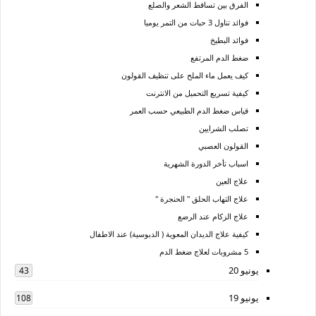
الفرق بين تساقط الشعر والصلع
فوائد تناول 3 حبات من التمر يوميا
فوائد البطيخ
ضغط الدم المرتفع
كيف يعمل ماء الملح على تنظيف القولون
كيفية تسريع التحميل من الانترنت
قياس ضغط الدم الطبيعي حسب العمر
تصلب الشرايين
القولون العصبي
اسباب تأخر الدورة الشهرية
علاج العين
علاج التهاب الحلق " الحنجرة "
علاج الزكام عند الرضع
كيفية علاج الديدان المعوية ( الدبوسية) عند الاطفال
5 مشروبات لعلاج ضغط الدم
يونيو 20
43
يونيو 19
108