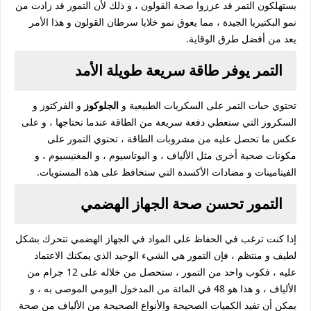
يستهلكون التمر قد عززوا صحة القولون ، و ذلك لأن التمور قد زادت من
نمو البكتيريا الجيدة ، مما يعوق نمو خلايا سرطان القولون و هذا الأمر
يعد من أفضل طرق الوقاية.
التمر يوفر طاقة سريعة طويلة الأمد
تحتوي حبات التمر على السكريات الطبيعية و
الجلوكوز
و الفركتوز و
السكروز التي ستعطي دفعة سريعة من الطاقة عندما تحتاجها ، و على
عكس ما تحصل عليه من مشروبات الطاقة ، تحتوي التمور على
مكونات صحية أخرى مثل الألياف ، و البوتاسيوم ، و المغنيسيوم ، و
الفيتامينات و مضادات الأكسدة التي ستحافظ على هذه المستويات.
التمور تحسن صحة الجهاز الهضمي
إذا كنت ترغب في الحفاظ على المواد في الجهاز الهضمي تتحرك بشكل
لطيف و منتظم ، فإن التمور هي الشيء الوحيد الذي يمكنك الاعتماد
عليه ، فكوب واحد من التمور ، ستحصل من خلاله على 12 جرام من
الألياف ، و هذا هو 48 في المائة من المدخول اليومي الموصى به ، و
يمكن أن تفيد الكميات الصحيحة والأنواع الصحيحة من الألياف من صحة