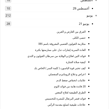
أغسطس
10
أغسطس 29
10
يونيو
212
يونيو 21
28
الفرق بين العارض و القرين
حصى الكلى
متلازمة القولون العصبي المعروفة باسم IBS
العادة السرية إشارات تدل على ممارستها بكثرة
فوائد التين لعلاج و الوقاية من سرطان القولون و الثدي
كيفية صلاة الجنازة
كيف تختبر قوة الباسورد ( كلمة السر ) الخاص بك
اعراض وعلاج الروماتيزم المفصلي
علامات انخفاض ضغط الدم
20 فائدة هامة من فوائد الثوم
الطرق الطبيعية لعلاج المغص
فوائد قشر البرتقال للبشرة للتخسيس
علاجات طبيعية لصلع مقدمة الرأس