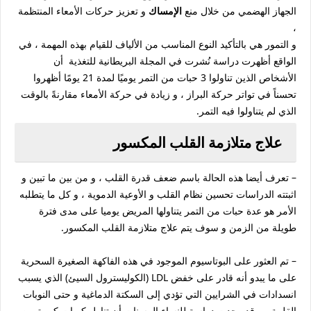
الجهاز الهضمي من خلال منع
الإمساك
و تعزيز حركات الأمعاء المنتظمة
،
و التمور هي بالتأكيد النوع المناسب من الألياف للقيام بهذه المهمة ، في
الواقع أظهرت دراسة نُشرت في المجلة البريطانية للتغذية أن
الأشخاص الذين تناولوا 3 حبات من التمر يوميًا لمدة 21 يومًا أظهروا
تحسناً في تواتر حركة البراز ، و زيادة في حركة الأمعاء مقارنةً بالوقت
الذي لم يتناولوا فيه التمر.
علاج متلازمة القلب المكسور
– تعرف أيضا هذه الحالة باسم ضعف قدرة القلب ، و من بين ما تبين و
اثبتته الدراسات تحسين نظام القلب و الأوعية الدموية ، و كل ما يتطلبه
الأمر هو عدة حبات من التمر يتناولها المريض يوميا على مدى فترة
طويلة من الزمن و سوف يتم علاج متلازمة القلب المكسور.
– تم العثور على البوتاسيوم الموجود في هذه الفاكهة الصغيرة السحرية
على ما يبدو أنه قادر على خفض LDL (الكوليسترول السيئ) الذي يسبب
انسدادات في الشرايين التي تؤدي إلى السكتة الدماغية و حتى النوبات
القلبية ، و قد وجدت دراسة للنساء المسنات أن تناول كميات كبيرة من