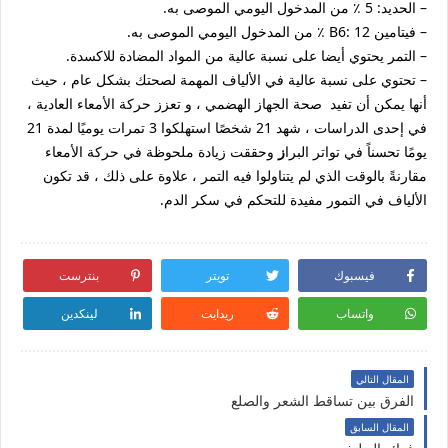
– الحديد: 5 ٪ من المدخول اليومي الموصى به.
– فيتامين B6: 12 ٪ من المدخول اليومي الموصى به.
– التمر يحتوي أيضا على نسبة عالية من المواد المضادة للاكسدة.
– تحتوي على نسبة عالية في الألياف المهمة لصحتك بشكل عام ، حيث
أنها يمكن أن تفيد صحة الجهاز الهضمي ، و تعزز حركة الأمعاء العادية ،
في إحدى الدراسات ، شهد 21 شخصًا استهلكوا 3 تمرات يوميًا لمدة 21
يومًا تحسناً في تواتر البرا
ز
وحققت زيادة ملحوظة في حركة الأمعاء
مقارنةً بالوقت الذي لم يتناولوا فيه التمر ، علاوة على ذلك ، قد تكون
الألياف في التمور مفيدة للتحكم في سكر الدم.
فيسبوك
تويتر
بنترست
واتساب
ريدايت
لينكدين
المقال التالي
الفرق بين تساقط الشعر والصلع
المقال السابق