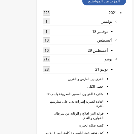
المزيد من المواضيع
2021
223
نوفمبر
1
نوفمبر 18
1
أغسطس
10
أغسطس 29
10
يونيو
212
يونيو 21
28
الفرق بين العارض و القرين
حصى الكلى
متلازمة القولون العصبي المعروفة باسم IBS
العادة السرية إشارات تدل على ممارستها
بكثرة
فوائد التين لعلاج و الوقاية من سرطان
القولون و الثدي
كيفية صلاة الجنازة
كيف تختبر قوة الباسورد ( كلمة السر ) الخاص