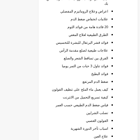
بك
اعراض وعلاج الروماتيزم المفصلي
علامات انخفاض ضغط الدم
20 فائدة هامة من فوائد الثوم
الطرق الطبيعية لعلاج المغص
فوائد قشر البرتقال للبشرة للتخسيس
علاجات طبيعية لصلع مقدمة الرأس
الفرق بين تساقط الشعر والصلع
فوائد تناول 3 حبات من التمر يوميا
فوائد البطيخ
ضغط الدم المرتفع
كيف يعمل ماء الملح على تنظيف القولون
كيفية تسريع التحميل من الانترنت
قياس ضغط الدم الطبيعي حسب العمر
تصلب الشرايين
القولون العصبي
اسباب تأخر الدورة الشهرية
علاج العين