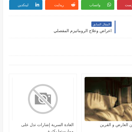
رست
واتساب
ريدايت
لينكدين
المقال السابق
اعراض وعلاج الروماتيزم المفصلي
ن العارض و القرين
العادة السرية إشارات تدل على
ممارستها بكثرة