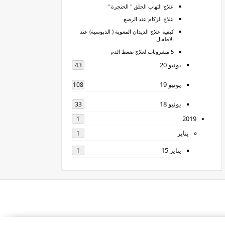
علاج التهاب الحلق " الحنجرة "
علاج الزكام عند الرضع
كيفية علاج الديدان المعوية ( الدبوسية) عند
الاطفال
5 مشروبات لعلاج ضغط الدم
يونيو 20
43
يونيو 19
108
يونيو 18
33
2019
1
يناير
1
يناير 15
1