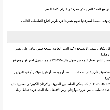
وضح المدة التي يمكن معرفة واختراق كلمة السر .
وقت بسيط لمعرفتها نقوم بتغيرها عن طريق اتباع التعليمات التالية .
كل مكان , بمعني لا نستخدم كلة السر الخاصة بموقع فيس بوك , على نفس
 وهكذا .
– يجب عدم استخدام كلمة السر شائعة بين الناس , فهناك بعض الناس يختار كلمة سر سهل مثل (123456) , مما يسهل اختراقها ومعرفتها
, كأن يختار اسم احد ابناءه , أو زوجته , أو تاريخ ميلاد , أو عيد الزواج ,
ز) .
– لاختيار كلمة سر قوية , يجب دمد الحروق مع ارقام مثل (KH12AL34ED56) كما يمكن الخلط بين الحروف والارقان الكبيرة والصغيرة مثل
(Kh12Al34Ed56) كما يجب الا تقل كلمة المرور القوية عن عدد 8 نقاط ما بين حروف وأرقام , ومن الأفضل ذياد العدد عن 8 نقاط لزيادة