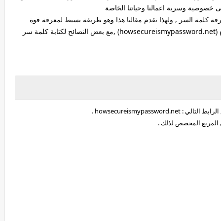
ة كلمة السر , ولهذا نقدم مقالنا هذا وهو طريقة بسيط لمعرفة قوة
كلمة السر الخاصة بالمستخدم عن طريق الموقع الرائع (howsecureismypassword.net) ,مع بعض النصائح لكتابة كلمة سر
howsecureismypassw .
في المربع المخصص لذلك .