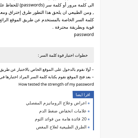
الى كلمة مرور أو كلمة سر (passwords) للحفاظ على خصوصية وسرية اعمالنا وحياتنا الخاصة
, ومن الطبيعي ان يلحق هذا التطور طرق إختراق ومعرف
قوية وبطريقة محترفة .
password
خطوات اختبار قوة كلمة السر :
– أولا نقوم بالدخول على الموقع الخاص بالاختبار عن طريق الرابط التالي : ord.net
– بعد فتح الموقع نقوم بكتابة كلمة السر المراد اختبارها 
How tested the strength of my password
اقرا ايضا
اعراض وعلاج الروماتيزم المفصلي
علامات انخفاض ضغط الدم
20 فائدة هامة من فوائد الثوم
الطرق الطبيعية لعلاج المغص